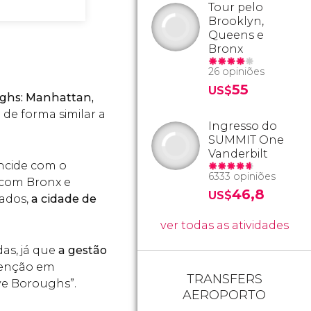
Tour pelo
Brooklyn,
Queens e
Bronx
26 opiniões
55
US$
ughs: Manhattan,
de forma similar a
Ingresso do
SUMMIT One
Vanderbilt
ncide com o
6333 opiniões
 com Bronx e
46,8
US$
ados,
a cidade de
ver todas as atividades
as, já que
a gestão
atenção em
TRANSFERS
ve Boroughs”.
AEROPORTO