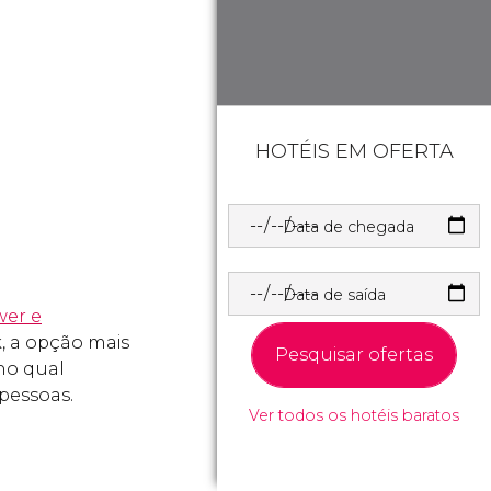
HOTÉIS EM OFERTA
Data de chegada
Data de saída
wer e
k, a opção mais
Pesquisar ofertas
 no qual
 pessoas.
Ver todos os hotéis baratos