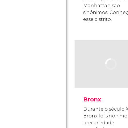
Manhattan são
sinônimos. Conhe
esse distrito.
Bronx
Durante o século X
Bronx foi sinônimo
precariedade