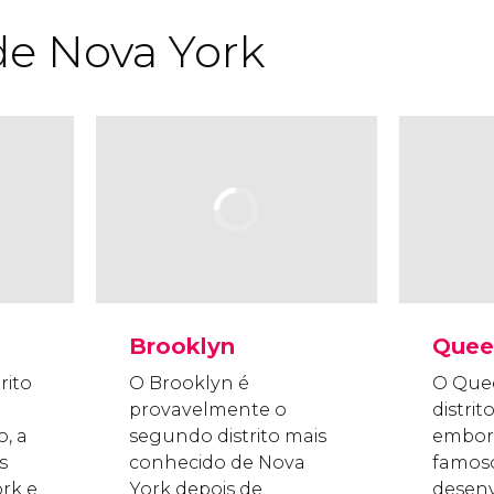
 de Nova York
Brooklyn
Quee
rito
O Brooklyn é
O Quee
provavelmente o
distrit
o, a
segundo distrito mais
embora
s
conhecido de Nova
famoso
rk e
York depois de
desen