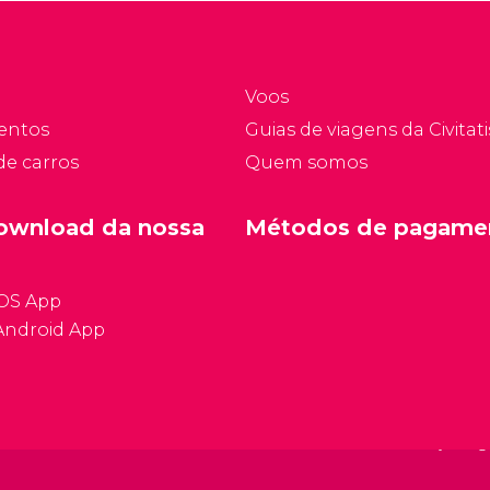
Voos
entos
Guias de viagens da Civitati
de carros
Quem somos
ownload da nossa
Métodos de pagame
iOS App
Android App
Condições ge