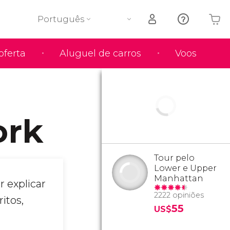
Português
oferta
Aluguel de carros
Voos
O seu carrinho está vazio
ork
Tour pelo
Lower e Upper
Manhattan
r explicar
2222 opiniões
itos,
55
US$