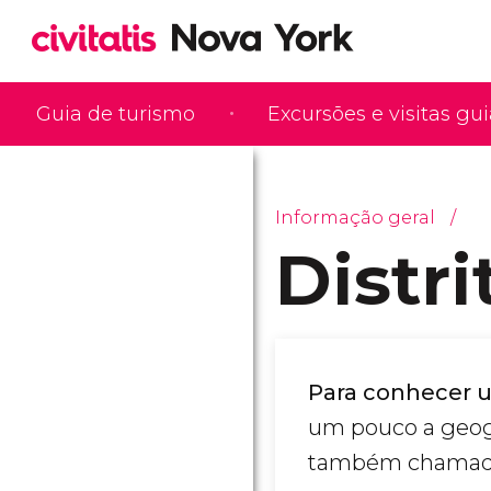
Guia de turismo
Excursões e visitas gu
Informação geral
Distr
Para conhecer 
um pouco a geogra
também chamado