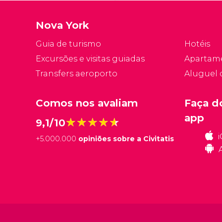
Nova York
Guia de turismo
Hotéis
Excursões e visitas guiadas
Apartam
Transfers aeroporto
Aluguel 
Comos nos avaliam
Faça d
app
★★★★★
★★★★★
9,1/10
+
5.000.000
opiniões sobre a Civitatis