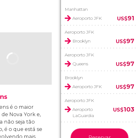
Manhattan
91
Aeroporto JFK
US$
Aeroporto JFK
97
Brooklyn
US$
Aeroporto JFK
97
Queens
US$
Brooklyn
97
Aeroporto JFK
US$
ns
Aeroporto JFK
ns é o maior
103
Aeroporto
US$
o de Nova York e,
LaGuardia
 não seja tão
, é o que está se
volvendo mais
Reservar