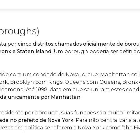
Boroughs)
sta por
cinco distritos chamados oficialmente de boro
ronx e Staten Island.
Um borough poderia ser definido 
.
ide com um condado de Nova Iorque: Manhattan coi
rk, Brooklyn com Kings, Queens com Queens, Bronx
ichmond. Até 1898, data em que se uniram esses cond
ada unicamente por Manhattan.
esidente por borough, suas funções são muito limitad
ada no prefeito de Nova York.
Para não centralizar a 
ezes em política se referem a Nova York como “the Fi