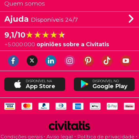
Quem somos
Ajuda
Disponíveis 24/7
★★★★★
★★★★★
9,1/10
+
5.000.000
opiniões sobre a Civitatis
DISPONÍVEL NA
DISPONÍVEL NO
App Store
Google Play
Condições gerais
Aviso legal
Política de privacidade