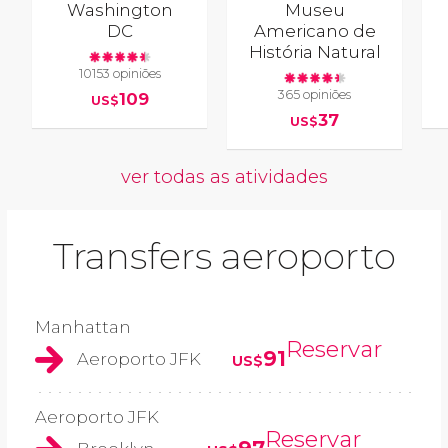
Washington
Museu
DC
Americano de
História Natural
10153 opiniões
365 opiniões
109
US$
37
US$
ver todas as atividades
Transfers aeroporto
Manhattan
Reservar
91
Aeroporto JFK
US$
Aeroporto JFK
Reservar