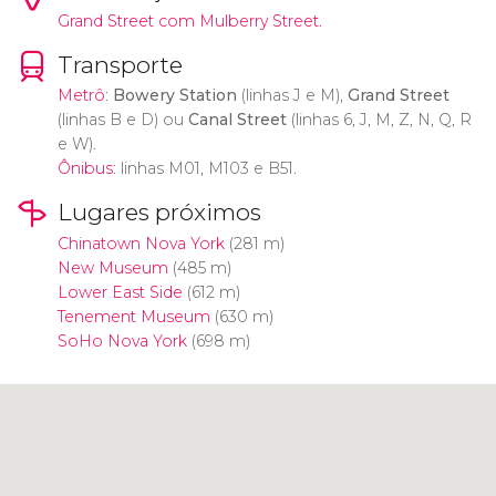
Grand Street com Mulberry Street.
Transporte
Metrô
:
Bowery Station
(linhas J e M),
Grand Street
(linhas B e D) ou
Canal Street
(linhas 6, J, M, Z, N, Q, R
e W).
Ônibus
: linhas M01, M103 e B51.
Lugares próximos
Chinatown Nova York
(281 m)
New Museum
(485 m)
Lower East Side
(612 m)
Tenement Museum
(630 m)
SoHo Nova York
(698 m)
Clique para usar o mapa