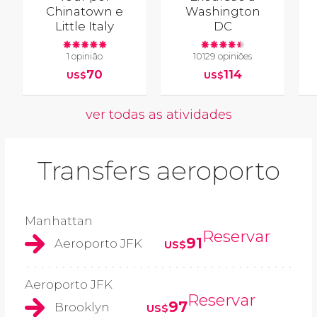
Chinatown e
Washington
Little Italy
DC
1 opinião
10129 opiniões
70
114
US$
US$
ver todas as atividades
Transfers aeroporto
Manhattan
Reservar
91
Aeroporto JFK
US$
Aeroporto JFK
Reservar
97
Brooklyn
US$