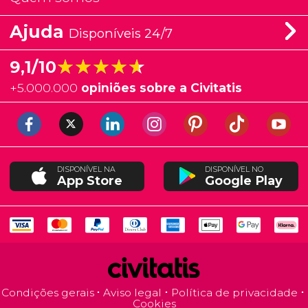
Ajuda
Disponíveis 24/7
★★★★★
★★★★★
9,1/10
+
5.000.000
opiniões sobre a Civitatis
DISPONÍVEL NA
DISPONÍVEL NO
App Store
Google Play
Condições gerais
Aviso legal
Política de privacidade
Cookies