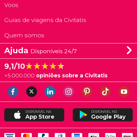
Voos
Guias de viagens da Civitatis
Quem somos
Ajuda
Disponíveis 24/7
★★★★★
★★★★★
9,1/10
+
5.000.000
opiniões sobre a Civitatis
DISPONÍVEL NA
DISPONÍVEL NO
App Store
Google Play