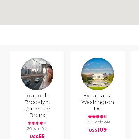
Tour pelo
Excursão a
Brooklyn,
Washington
Queens e
DC
Bronx
10141 opiniões
26 opiniões
109
US$
55
US$