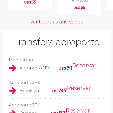
26 opiniões
55
US$
55
US$
ver todas as atividades
Transfers aeroporto
Manhattan
Reservar
91
Aeroporto JFK
US$
Aeroporto JFK
Reservar
97
Brooklyn
US$
Aeroporto JFK
Reservar
97