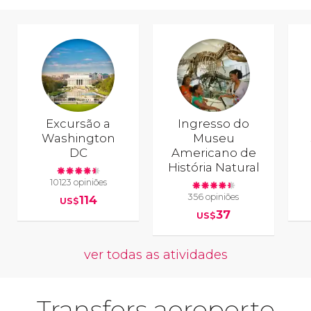
Excursão a
Ingresso do
Washington
Museu
DC
Americano de
História Natural
10123 opiniões
356 opiniões
114
US$
37
US$
ver todas as atividades
Transfers aeroporto