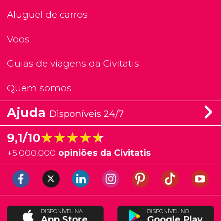
Aluguel de carros
Voos
Guias de viagens da Civitatis
Quem somos
Ajuda
Disponíveis 24/7
★★★★★
★★★★★
9,1/10
+
5.000.000
opiniões da Civitatis
DISPONÍVEL NA
DISPONÍVEL NO
App Store
Google Play