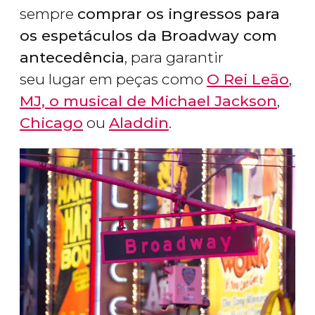
sempre
comprar os ingressos para
os espetáculos da Broadway com
antecedência
, para garantir
seu lugar em peças como
O Rei Leão
,
MJ, o musical de Michael Jackson
,
Chicago
ou
Aladdin
.